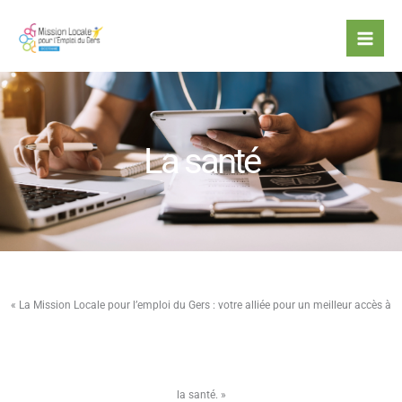
Aller
au
contenu
La santé
« La Mission Locale pour l’emploi du Gers : votre alliée pour un meilleur accès à
la santé. »